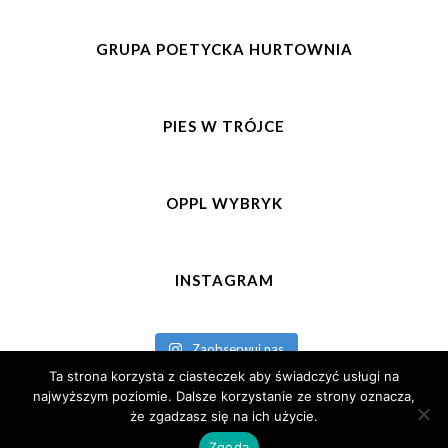
GRUPA POETYCKA HURTOWNIA
PIES W TRÓJCE
OPPL WYBRYK
INSTAGRAM
Zaobserwuj nas
Ta strona korzysta z ciasteczek aby świadczyć usługi na
najwyższym poziomie. Dalsze korzystanie ze strony oznacza,
że zgadzasz się na ich użycie.
© 2026 Dni otwarte - Liceum Ogólnokształcące nr III - Wrocław.
Zgoda