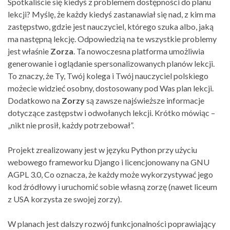
Spotkaliście się kiedyś z problemem dostępności do planu
lekcji? Myślę, że każdy kiedyś zastanawiał się nad, z kim ma
zastępstwo, gdzie jest nauczyciel, którego szuka albo, jaką
ma następną lekcję. Odpowiedzią na te wszystkie problemy
jest właśnie
Zorza
. Ta nowoczesna platforma umożliwia
generowanie i oglądanie spersonalizowanych planów lekcji.
To znaczy, że Ty, Twój kolega i Twój nauczyciel polskiego
możecie widzieć osobny, dostosowany pod Was plan lekcji.
Dodatkowo na
Zorzy
są zawsze najświeższe informacje
dotyczące zastępstw i odwołanych lekcji. Krótko mówiąc –
„nikt nie prosił, każdy potrzebował”.
Projekt zrealizowany jest w języku Python przy użyciu
webowego frameworku Django i licencjonowany na GNU
AGPL 3.0, Co oznacza, że każdy może wykorzystywać jego
kod źródłowy i uruchomić sobie własną zorzę (nawet liceum
z USA korzysta ze swojej zorzy).
W planach jest dalszy rozwój funkcjonalności poprawiający