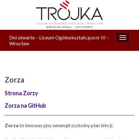
Dni otwarte – Liceum Ogólnokształcące nr III –
Przełą
Wrocław
nawiga
Zorza
Strona Zorzy
Zorza na GitHub
Zorza
to innowacyjny wewnątrzszkolny plan lekcji.