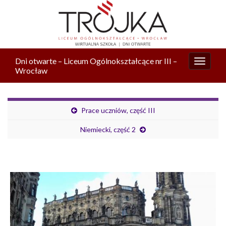
Dni otwarte – Liceum Ogólnokształcące nr III –
Przełą
Wrocław
nawiga
Prace uczniów, część III
Niemiecki, część 2