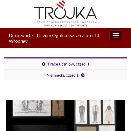
Dni otwarte – Liceum Ogólnokształcące nr III –
Przełą
Wrocław
nawiga
Prace uczniów, część II
Niemiecki, część 1