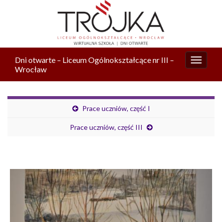
Dni otwarte – Liceum Ogólnokształcące nr III –
Przełą
Wrocław
nawiga
Prace uczniów, część I
Prace uczniów, część III